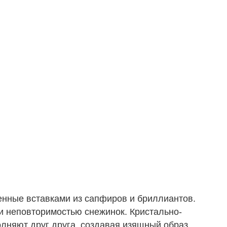
енные вставками из сапфиров и бриллиантов.
и неповторимостью снежинок. Кристально-
лняют друг друга, создавая изящный образ.