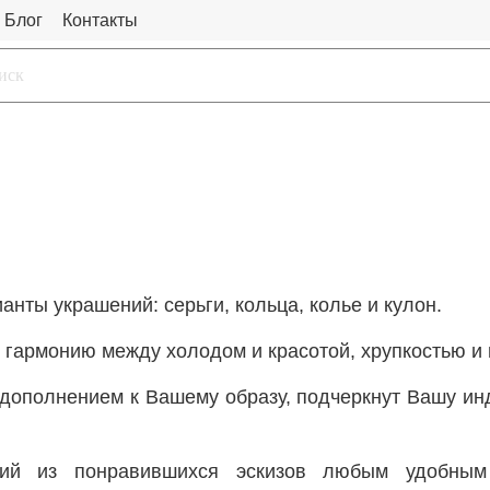
Блог
Контакты
ианты
украшений:
серьги,
кольца,
колье и кулон
.
й
гармонию
между
холодом
и
красотой,
хрупкостью
и
дополнением
к В
ашему
образу,
подчеркнут В
ашу
ин
ений из понравившихся эскизов любым удобны