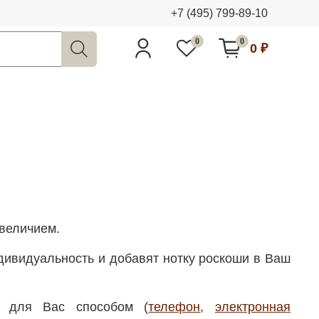
+7 (495) 799-89-10
0
0
0 ₽
величием.
дивидуальность
и
добавят
нотку
роскоши
в В
аш
м для Вас способом (
телефон
,
электронная