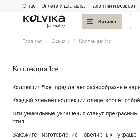
О нас
Оплата и доставка
Гарантии и возврат
Каталог
Главная
Эскизы
Коллекция Ice
Коллекция Ice
Коллекция
"
Ice"
предлагает
разнообразные
в
ар
Каждый
элемент
коллекции
олицетворяет
собо
Эти
уникальные
украшения
станут
прекрасным
стиль.
Закажите изготовление ювелирных украш