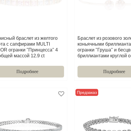
нисный браслет из желтого
Браслет из розового зол
ота с сапфирами MULTI
коньячными бриллиант
OR огранки "Принцесса" 4
огранки "Груша" и бесц
общей массой 12.9 ct
бриллиантами круглой о
Подробнее
Подробнее
Предзаказ