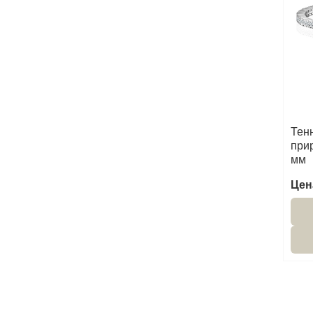
Тен
при
мм
Цен