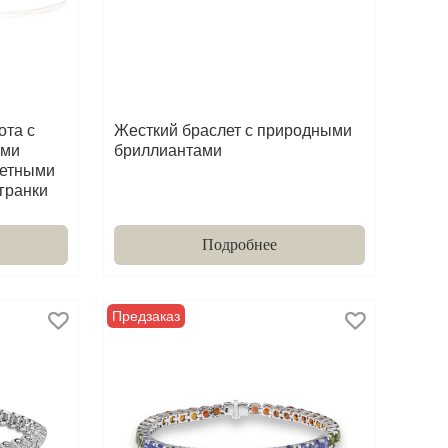
ота с
Жесткий браслет с природными
ами
бриллиантами
ветными
гранки
Подробнее
Предзаказ