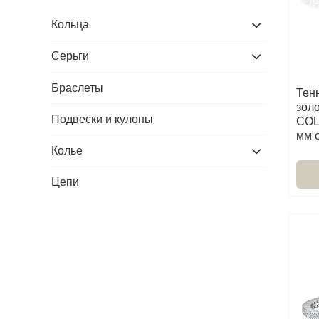
Кольца
Серьги
Браслеты
Тен
зол
Подвески и кулоны
COL
мм 
Колье
Цепи