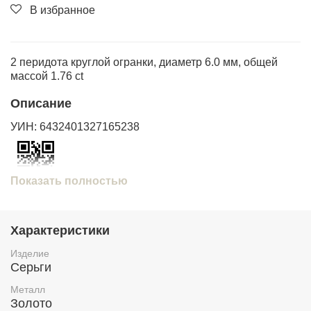
В избранное
2 перидота круглой огранки, диаметр 6.0 мм, общей
массой 1.76 ct
Описание
УИН: 6432401327165238
Показать полностью
Проверить подлинность изделия по УИН на сайте
https://probpalata.ru
Характеристики
Изделие
Серьги
Металл
Золото