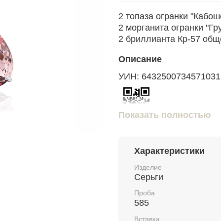
2 топаза огранки "Кабош
2 морганита огранки "Гр
2 бриллианта Кр-57 обще
Описание
УИН: 6432500734571031
Показать полностью
Проверить подлинность 
https://probpalata.ru
Характеристики
Изделие
Серьги
Проба
585
Вставки