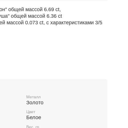
он" общей массой 6.69 ct,
уша" общей массой 6.36 ct
й массой 0.073 ct, с характеристиками 3/5
изделия по УИН на сайте
Металл
Золото
Цвет
Белое
Вес, гр